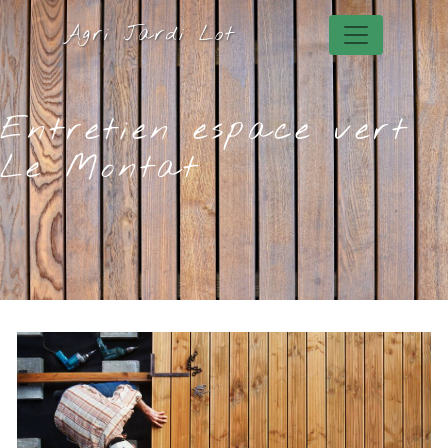
Panneau de gestion des cookies
Agri Jardi Lot
Entretien espace vert
Le Montat