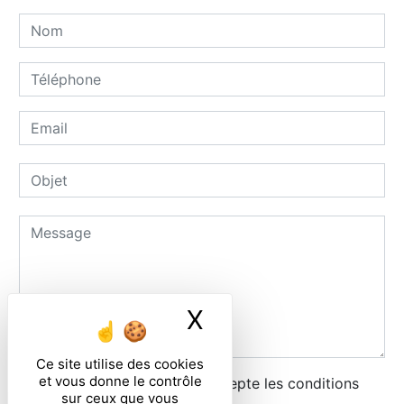
X
Masquer le ban
Ce site utilise des cookies
et vous donne le contrôle
En cochant cette case, j'accepte les conditions
sur ceux que vous