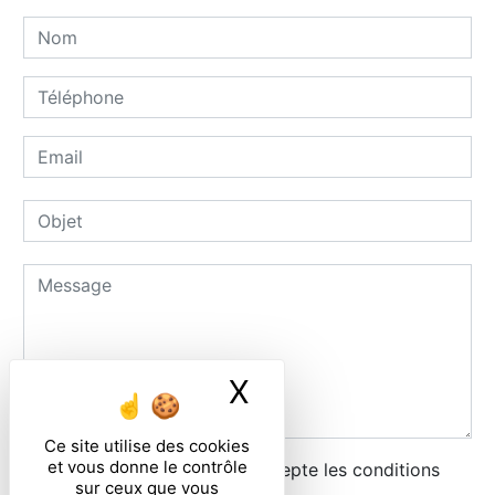
X
Masquer le ban
Ce site utilise des cookies
et vous donne le contrôle
En cochant cette case, j'accepte les conditions
sur ceux que vous