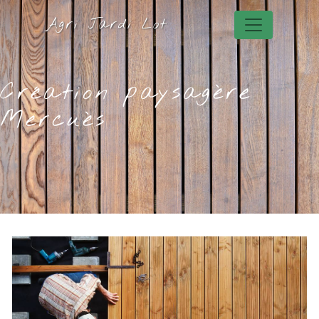
Panneau de gestion des cookies
Agri Jardi Lot
Création paysagère
Mercuès