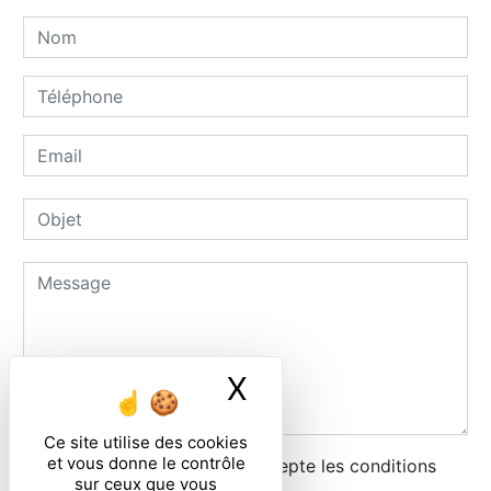
X
Masquer le ban
Ce site utilise des cookies
et vous donne le contrôle
En cochant cette case, j'accepte les conditions
sur ceux que vous