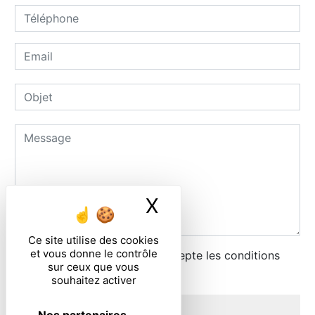
X
Masquer le ban
Ce site utilise des cookies
et vous donne le contrôle
En cochant cette case, j'accepte les conditions
sur ceux que vous
particulières ci-dessous **
souhaitez activer
ENVOYER