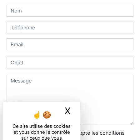
X
Masquer le ban
Ce site utilise des cookies
et vous donne le contrôle
En cochant cette case, j'accepte les conditions
sur ceux que vous