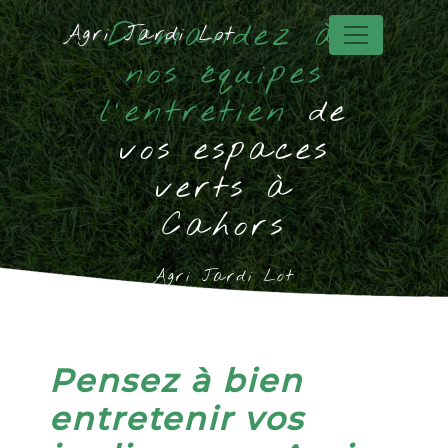
Panneau de gestion des cookies
Demandez à
Agri Jardi Lot
nos équipes
l'entretien
de
vos espaces
verts à
Cahors
Agri Jardi Lot
Pensez à bien
entretenir vos